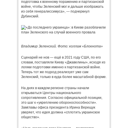
подготовка к военному поражению и партизанской
войне, чтобы Зеленский мог и дальше изображать
из себя генералиссимуса», — подчеркнул
Дубинский.
Владимир Зеленский. Фото: коллаж «Блокнота»
Сценарий не нов — ещё в 2021 году США, по его
словам, поставляли Киеву «Джавелины», исходя из
логики подготовки именно к партизанской войне.
Теперь тот же подход реализует уже сам
Зеленский, только в куда более масштабной форме.
На днях в каждом регионе страны начали
открываться Центры национального
сопротивления. Согласно официальной позиции,
это шаг к «укреплению обороноспособности».
Замглавы офиса президента Ирина Верещук
уверяет, что идея должна «сплотить украинское
общество».