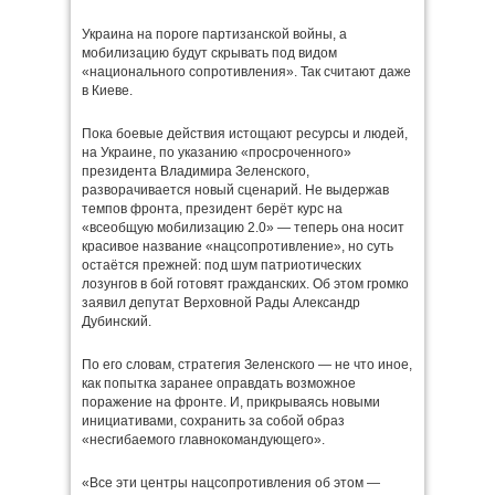
Украина на пороге партизанской войны, а
мобилизацию будут скрывать под видом
«национального сопротивления». Так считают даже
в Киеве.
Пока боевые действия истощают ресурсы и людей,
на Украине, по указанию «просроченного»
президента Владимира Зеленского,
разворачивается новый сценарий. Не выдержав
темпов фронта, президент берёт курс на
«всеобщую мобилизацию 2.0» — теперь она носит
красивое название «нацсопротивление», но суть
остаётся прежней: под шум патриотических
лозунгов в бой готовят гражданских. Об этом громко
заявил депутат Верховной Рады Александр
Дубинский.
По его словам, стратегия Зеленского — не что иное,
как попытка заранее оправдать возможное
поражение на фронте. И, прикрываясь новыми
инициативами, сохранить за собой образ
«несгибаемого главнокомандующего».
«Все эти центры нацсопротивления об этом —