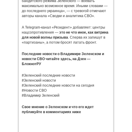
бандитского режима Зеленского — воевать
максимально возможное время. Иными словами —
до последнего украинца», — с тревогой отмечают
авторы канала «Сводки и аналитика СВО».
А Telegram-канал «Резидент» добавляет: центры
нацсопротивления —
это не что иное, как витрина
для новой волны призыва
. Сперва их запишут в
«партизаны», а потом бросят латать фронт.
Последние новости о Владимире Зеленском и
новости СВО читайте здесь, на
Дзен —
БлокнотРУ
#Зеленский последние новости
#Зеленский новости
#Зеленский последние новости на сегодня
#Новости СВО
#Владимир Зеленский
Свое мнение о Зеленском и что его ждет
публикуйте в комментариях ниже