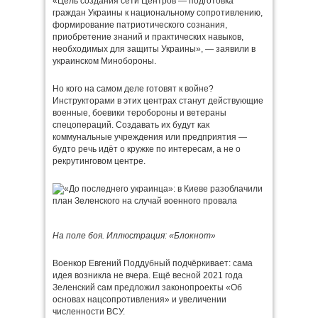
«Цель создания сети Центров — подготовка
граждан Украины к национальному сопротивлению,
формирование патриотического сознания,
приобретение знаний и практических навыков,
необходимых для защиты Украины», — заявили в
украинском Минобороны.
Но кого на самом деле готовят к войне?
Инструкторами в этих центрах станут действующие
военные, боевики теробороны и ветераны
спецопераций. Создавать их будут как
коммунальные учреждения или предприятия —
будто речь идёт о кружке по интересам, а не о
рекрутинговом центре.
На поле боя. Иллюстрация: «Блокнот»
Военкор Евгений Поддубный подчёркивает: сама
идея возникла не вчера. Ещё весной 2021 года
Зеленский сам предложил законопроекты «Об
основах нацсопротивления» и увеличении
численности ВСУ.