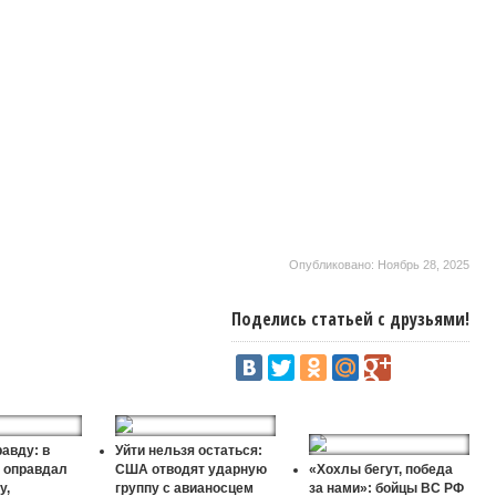
Опубликовано: Ноябрь 28, 2025
Поделись статьей с друзьями!
авду: в
Уйти нельзя остаться:
 оправдал
США отводят ударную
«Хохлы бегут, победа
у,
группу с авианосцем
за нами»: бойцы ВС РФ