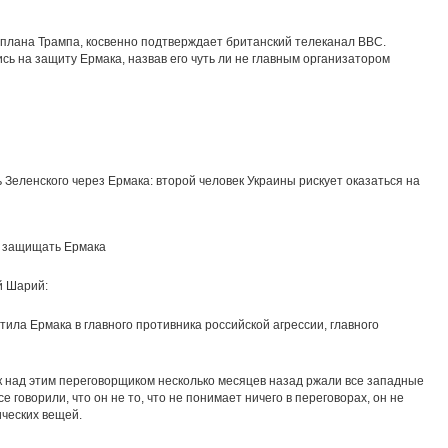
о плана Трампа, косвенно подтверждает британский телеканал BBC.
сь на защиту Ермака, назвав его чуть ли не главным организатором
ь защищать Ермака
й Шарий:
ла Ермака в главного противника российской агрессии, главного
к над этим переговорщиком несколько месяцев назад ржали все западные
 говорили, что он не то, что не понимает ничего в переговорах, он не
ческих вещей.