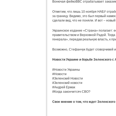
Вонючая фейкоBBC отрабатывает заказик
Отметим, что лишь 10 ноября НАБУ отрабо
за границу. Видимо, это был первый намек
сделали вид, что не поняли. И вот – новый
Украинское издание «Страна» полагает: е
правительством и Верховной Радой. Тогда е
генерала», передав реальную власть, к пр
Возможно, Стефанчук будет сговорчивей и
Новости Украине и борьбе Зеленского с
#Новости Украины
#Новости
#Зеленский Новости
#Зеленский новости
#Андрей Ермак
#Когда закончитсяч СВО?
Свое мнение о том, что ждет Зеленского