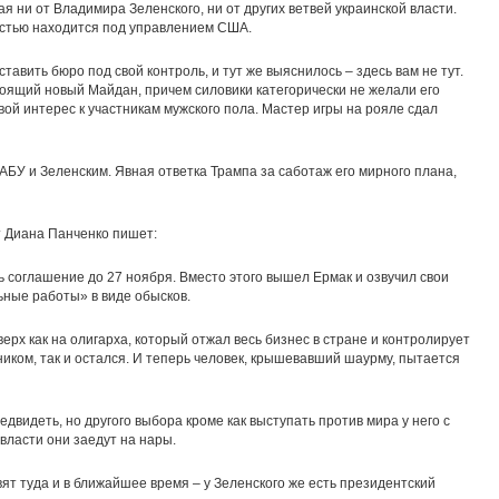
 ни от Владимира Зеленского, ни от других ветвей украинской власти.
остью находится под управлением США.
вить бюро под свой контроль, и тут же выяснилось – здесь вам не тут.
оящий новый Майдан, причем силовики категорически не желали его
ой интерес к участникам мужского пола. Мастер игры на рояле сдал
БУ и Зеленским. Явная ответка Трампа за саботаж его мирного плана,
т Диана Панченко пишет:
 соглашение до 27 ноября. Вместо этого вышел Ермак и озвучил свои
ьные работы» в виде обысков.
верх как на олигарха, который отжал весь бизнес в стране и контролирует
ником, так и остался. И теперь человек, крышевавший шаурму, пытается
едвидеть, но другого выбора кроме как выступать против мира у него с
 власти они заедут на нары.
ят туда и в ближайшее время – у Зеленского же есть президентский