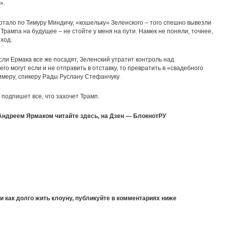
».
тало по Тимуру Миндичу, «кошельку» Зеленского – того спешно вывезли
 Трампа на будущее – не стойте у меня на пути. Намек не поняли, точнее,
 ход.
сли Ермака все же посадят, Зеленский утратит контроль над
го могут если и не отправить в отставку, то превратить в «свадебного
имеру, спикеру Рады Руслану Стефанчуку.
 подпишет все, что захочет Трамп.
 Андреем Ярмаком читайте здесь, на
Дзен — БлокнотРУ
 и как долго жить клоуну, публикуйте в комментариях ниже