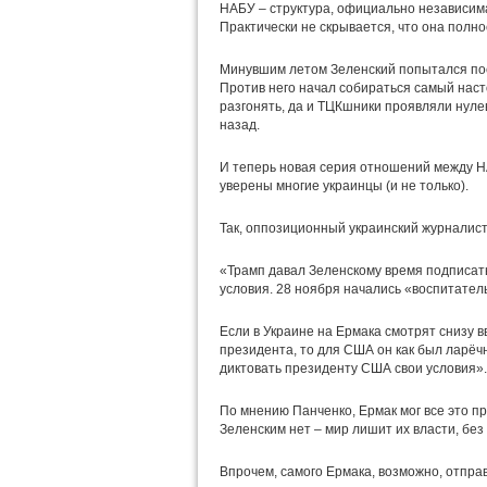
НАБУ – структура, официально независимая
Практически не скрывается, что она полн
Минувшим летом Зеленский попытался поста
Против него начал собираться самый наст
разгонять, да и ТЦКшники проявляли нулев
назад.
И теперь новая серия отношений между НА
уверены многие украинцы (и не только).
Так, оппозиционный украинский журналис
«Трамп давал Зеленскому время подписать
условия. 28 ноября начались «воспитател
Если в Украине на Ермака смотрят снизу в
президента, то для США он как был ларёч
диктовать президенту США свои условия».
По мнению Панченко, Ермак мог все это пр
Зеленским нет – мир лишит их власти, без
Впрочем, самого Ермака, возможно, отправ