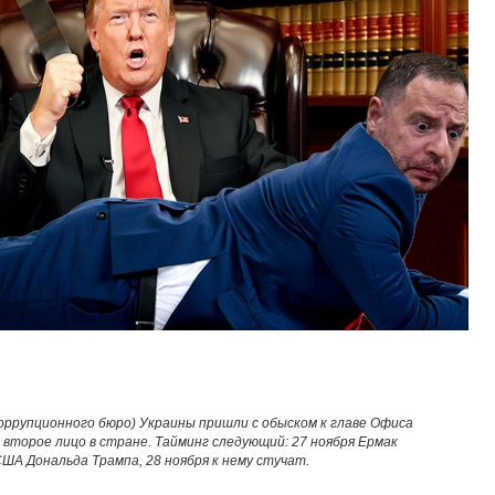
ррупционного бюро) Украины пришли с обыском к главе Офиса
второе лицо в стране. Тайминг следующий: 27 ноября Ермак
А Дональда Трампа, 28 ноября к нему стучат.