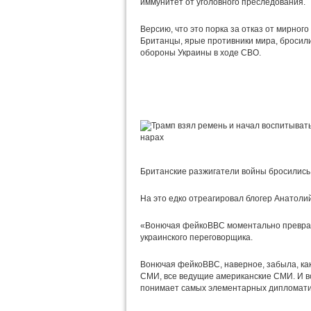
иммунитет от уголовного преследования.
Версию, что это порка за отказ от мирног
Британцы, ярые противники мира, бросили
обороны Украины в ходе СВО.
Британские разжигатели войны бросилис
На это едко отреагировал блогер Анатоли
«Вонючая фейкоBBC моментально преврати
украинского переговорщика.
Вонючая фейкоBBC, наверное, забыла, ка
СМИ, все ведущие американские СМИ. И все
понимает самых элементарных дипломати