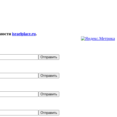
ьности
israelplace.ru
.