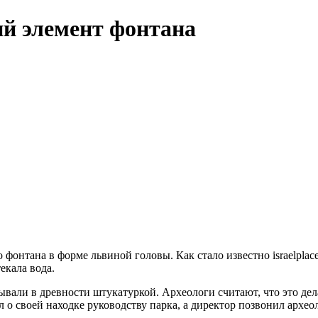
й элемент фонтана
онтана в форме львиной головы. Как стало известно israelplace
екала вода.
рывали в древности штукатуркой. Археологи считают, что это д
л о своей находке руководству парка, а директор позвонил архео