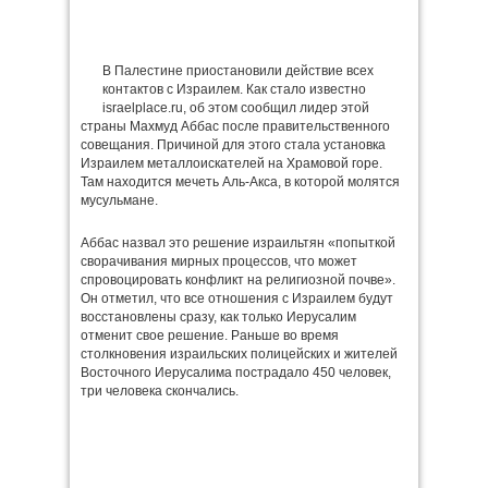
В Палестине приостановили действие всех
контактов с Израилем. Как стало известно
israelplace.ru, об этом сообщил лидер этой
страны Махмуд Аббас после правительственного
совещания. Причиной для этого стала установка
Израилем металлоискателей на Храмовой горе.
Там находится мечеть Аль-Акса, в которой молятся
мусульмане.
Аббас назвал это решение израильтян «попыткой
сворачивания мирных процессов, что может
спровоцировать конфликт на религиозной почве».
Он отметил, что все отношения с Израилем будут
восстановлены сразу, как только Иерусалим
отменит свое решение. Раньше во время
столкновения израильских полицейских и жителей
Восточного Иерусалима пострадало 450 человек,
три человека скончались.